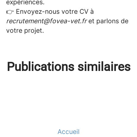
expériences.
👉 Envoyez-nous votre CV à
recrutement@fovea-vet.fr
et parlons de
votre projet.
Votre premier emploi
Jeune vétérinaire : tout
Publications similaires
vétérinaire : et si on vous aidait
Être stagiaire chez Fovéa : le
comprendre avant de signer
à faire le bon choix ?
témoignage de Florine 🩺
votre premier contrat
Accueil