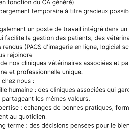
 en fonction du CA généré)
bergement temporaire à titre gracieux possibl
également
un poste de travail intégré dans u
i facilite la gestion des patients, des vétérin
rendus (PACS d'imagerie en ligne, logiciel scr
us rejoindre
 de nos cliniques vétérinaires associées et pa
ne et professionnelle unique.
 chez nous :
ille humaine
: des cliniques associées qui gar
en partageant les mêmes valeurs.
pertise
: échanges de bonnes pratiques, form
t au quotidien.
ong terme
: des décisions pensées pour le bie