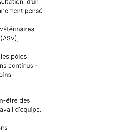
sultation
,
d’un
onnement pensé
vétérinaires
,
s (ASV)
,
 les pôles
ins continus -
oins
en-être des
avail d’équipe.
ons