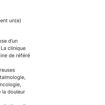
ent un(e)
ose d’un
La clinique
ine de référé
breuses
htalmologie,
ncologie,
e la douleur