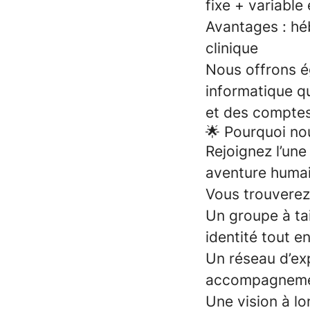
fixe + variable
Avantages : hé
clinique
Nous offrons 
informatique qu
et des comptes 
🌟 Pourquoi no
Rejoignez l’une
aventure humai
Vous trouverez
Un groupe à ta
identité tout 
Un réseau d’ex
accompagnemen
Une vision à l