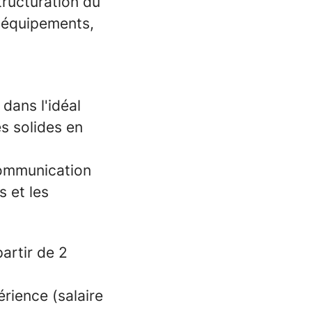
tructuration du
, équipements,
dans l'idéal
s solides en
communication
s et les
partir de 2
érience (salaire