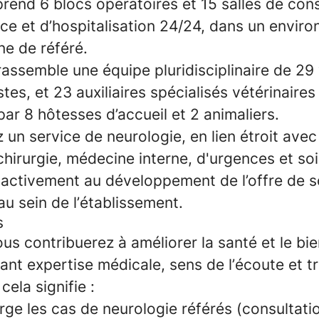
prend
6 blocs opératoires
et
15 salles de con
ce et d’hospitalisation 24/24,
dans un envir
ne de référé.
assemble une équipe pluridisciplinaire de
29 
stes
, et
23 auxiliaires spécialisés vétérinaire
par
8 hôtesses d’accueil
et
2 animaliers
.
 un service de neurologie, en lien étroit avec
chirurgie, médecine interne, d'urgences et so
z activement au développement de l’offre de s
u sein de l’établissement.
s
us contribuerez à améliorer la santé et le bi
iant expertise médicale, sens de l’écoute et tr
ela signifie :
rge les cas de neurologie référés (consultati