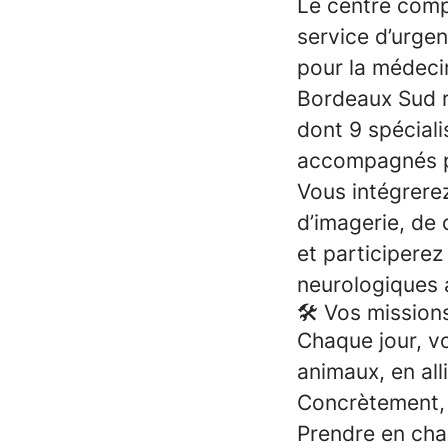
Le centre com
service d’urgen
pour la médeci
Bordeaux Sud r
dont
9 spéciali
accompagnés 
Vous intégrerez
d’imagerie, de 
et participere
neurologiques a
🛠 Vos mission
Chaque jour, vo
animaux, en all
Concrètement, c
Prendre en cha