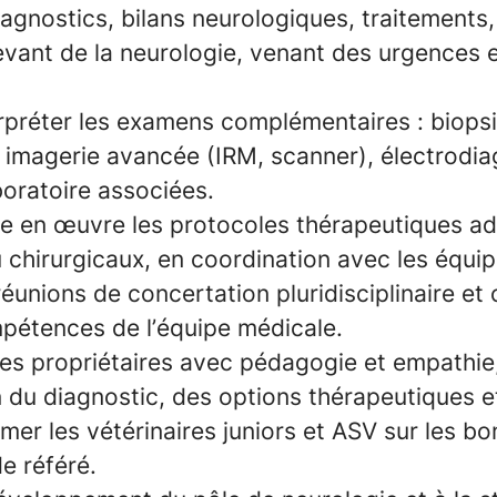
iagnostics, bilans neurologiques, traitements,
evant de la neurologie, venant des urgences 
terpréter les examens complémentaires :
biops
, imagerie avancée (IRM, scanner), électrodia
boratoire associées.
tre en œuvre les protocoles thérapeutiques a
 chirurgicaux, en coordination avec les équi
réunions de concertation pluridisciplinaire et 
étences de l’équipe médicale.
s propriétaires avec pédagogie et empathie,
du diagnostic, des options thérapeutiques et
mer les vétérinaires juniors et ASV sur les b
e référé.