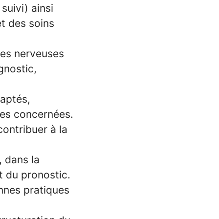
 suivi)
ainsi
et des soins
ies nerveuses
gnostic,
daptés,
pes concernées.
contribuer à la
 dans la
 du pronostic.
onnes pratiques