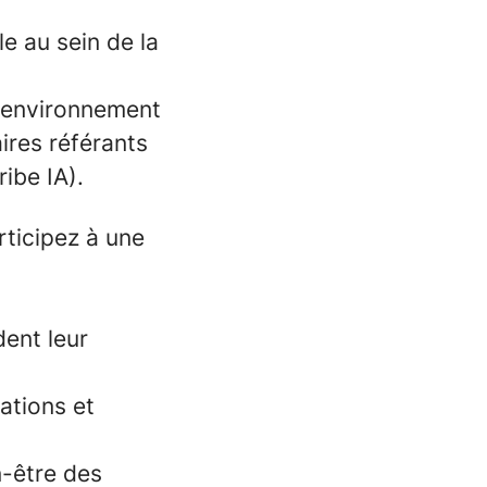
e au sein de la
n environnement
aires référants
ibe IA).
rticipez à une
dent leur
ations et
n-être des