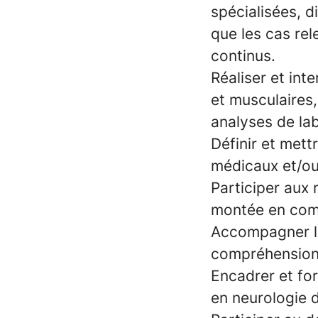
spécialisées, d
que les cas rel
continus.
Réaliser et in
et musculaires
analyses de la
Définir et met
médicaux et/ou
Participer aux 
montée en comp
Accompagner le
compréhension 
Encadrer et for
en neurologie d