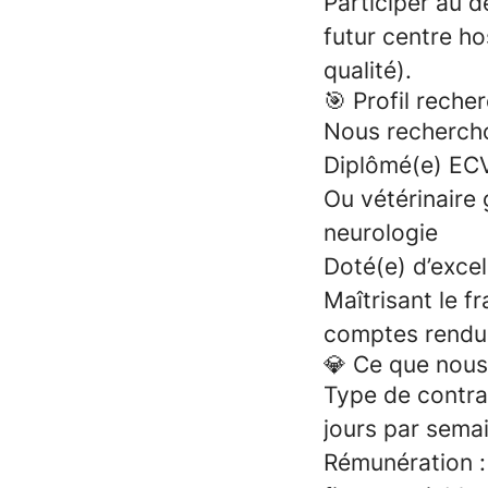
Participer au d
futur centre ho
qualité).
🎯 Profil reche
Nous rechercho
Diplômé(e) ECV
Ou vétérinaire
neurologie
Doté(e) d’exce
Maîtrisant le fr
comptes rendu
💎 Ce que nous
Type de contrat
jours par sema
Rémunération : 